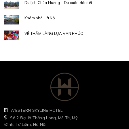
Du lịch Chùa Hương – Du xuân đón tết
Khám phá Hà Nội
VỀ THĂM LÀNG LỤA VẠN PHÚC
WESTERN SKYLINE HOTEL
Số 2 Đại lộ Thăng Long, Mễ Trì, Mỹ
Đình, Từ Liêm, Hà Nội