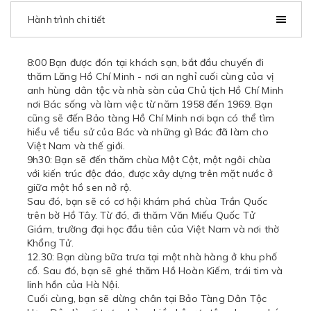
Hành trình chi tiết
8:00 Bạn được đón tại khách sạn, bắt đầu chuyến đi
thăm Lăng Hồ Chí Minh - nơi an nghỉ cuối cùng của vị
anh hùng dân tộc và nhà sàn của Chủ tịch Hồ Chí Minh
nơi Bác sống và làm việc từ năm 1958 đến 1969. Bạn
cũng sẽ đến Bảo tàng Hồ Chí Minh nơi bạn có thể tìm
hiểu về tiểu sử của Bác và những gì Bác đã làm cho
Việt Nam và thế giới.
9h30: Bạn sẽ đến thăm chùa Một Cột, một ngôi chùa
với kiến trúc độc đáo, được xây dựng trên mặt nước ở
giữa một hồ sen nở rộ.
Sau đó, bạn sẽ có cơ hội khám phá chùa Trần Quốc
trên bờ Hồ Tây. Từ đó, đi thăm Văn Miếu Quốc Tử
Giám, trường đại học đầu tiên của Việt Nam và nơi thờ
Khổng Tử.
12.30: Bạn dùng bữa trưa tại một nhà hàng ở khu phố
cổ. Sau đó, bạn sẽ ghé thăm Hồ Hoàn Kiếm, trái tim và
linh hồn của Hà Nội.
Cuối cùng, bạn sẽ dừng chân tại Bảo Tàng Dân Tộc